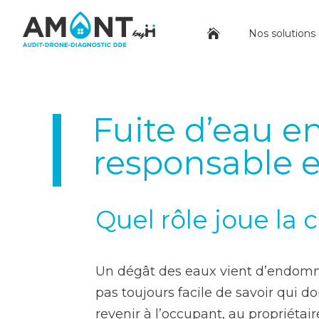
Notre actualité
>
Fuite d’eau en copropriété : q

Nos solutions
Fuite d’eau en
responsable e
Quel rôle joue la 
Un dégât des eaux vient d’endomma
pas toujours facile de savoir qui do
revenir à l’occupant, au propriétaire